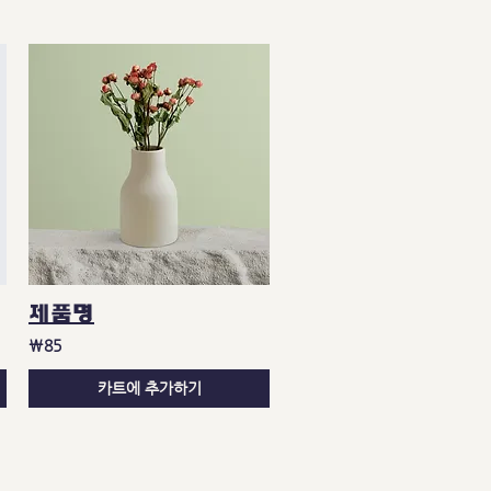
제품명
₩85
카트에 추가하기